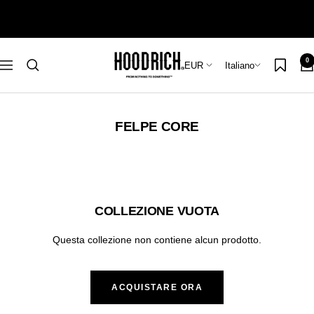
Salta
al
contenuto
Hoodrich
0
Paese/Area
Lingua
EUR
Italiano
Navigazione
geografica
FELPE CORE
COLLEZIONE VUOTA
Questa collezione non contiene alcun prodotto.
ACQUISTARE ORA