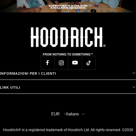
INFORMAZIONI PER I CLIENTI
LINK UTILI
Paese/Area
Lingua
EUR
Italiano
geografica
Hoodrich® is a registered trademark of Hoodrich Ltd. All rights reserved. ©2026