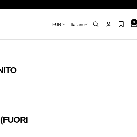
0
Paese/Area
Lingua
EUR
Italiano
geografica
NITO
 (FUORI