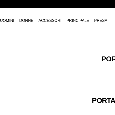
Salta
al
contenuto
UOMINI
DONNE
ACCESSORI
PRINCIPALE
PRESA
POR
PORTAL