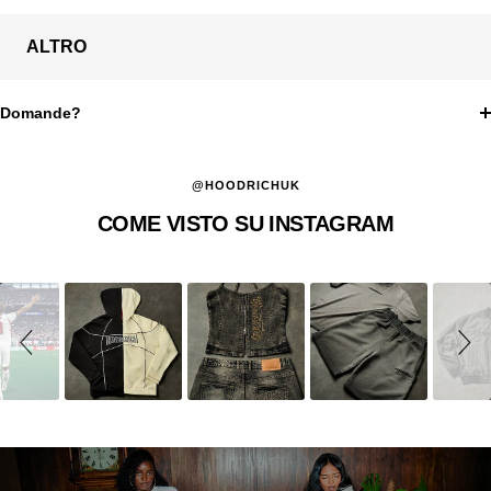
ALTRO
Domande?
@HOODRICHUK
COME VISTO SU INSTAGRAM
Slideshow
Slide
controls