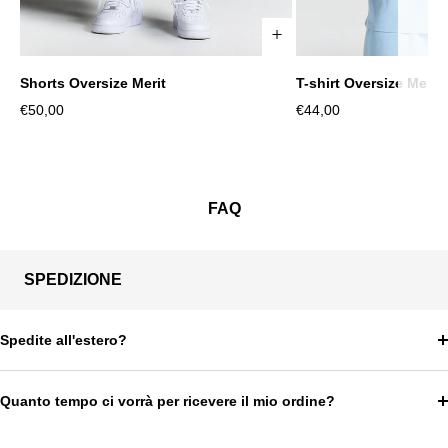
Shorts Oversize Merit
T-shirt Oversize Merit
XS
S
M
L
XL
2XL
XS
S
M
Prezzo
Prezzo
€50,00
€44,00
di
di
vendita
vendita
FAQ
SPEDIZIONE
Spedite all'estero?
Quanto tempo ci vorrà per ricevere il mio ordine?