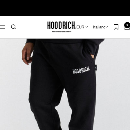
Salta
al
contenuto
Hoodrich
0
Paese/Area
Lingua
EUR
Italiano
Navigazione
geografica