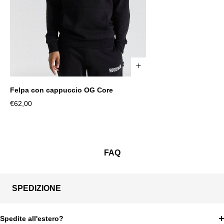
Taglia
Felpa con cappuccio OG Core
S
M
L
Grande
XXL
XS
Prezzo
€62,00
di
vendita
FAQ
SPEDIZIONE
Spedite all'estero?