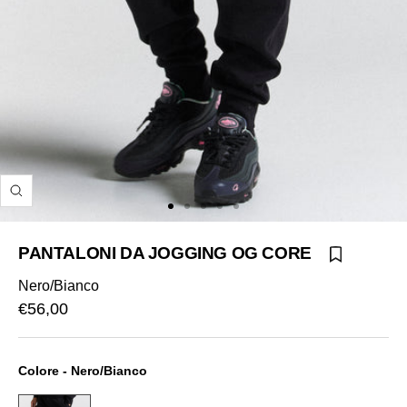
Ingrandisci
Vai
Vai
Vai
Vai
Vai
alla
alla
alla
alla
alla
PANTALONI DA JOGGING OG CORE
slide
slide
slide
slide
slide
1
2
3
4
5
Nero/Bianco
Prezzo
€56,00
di
vendita
Colore - Nero/Bianco